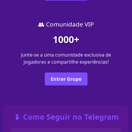
👥 Comunidade VIP
1000+
Junte-se a uma comunidade exclusiva de
jogadores e compartilhe experiências!
Entrar Grupo
📱 Como Seguir no Telegram