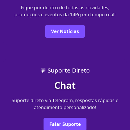
Fique por dentro de todas as novidades,
promoções e eventos da 14Pg em tempo real!
Ver Notícias
💬 Suporte Direto
Chat
Suporte direto via Telegram, respostas rápidas e
atendimento personalizado!
Falar Suporte