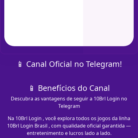
📱 Canal Oficial no Telegram!
📱 Benefícios do Canal
Descubra as vantagens de seguir a 10Brl Login no
Telegram
Na 10Brl Login , você explora todos os jogos da linha
10Brl Login Brasil , com qualidade oficial garantida —
entretenimento e lucros lado a lado.