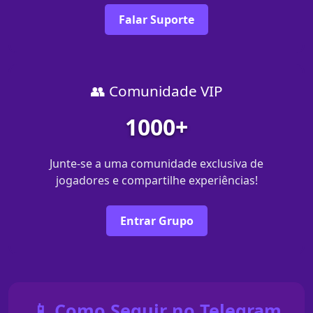
Falar Suporte
👥 Comunidade VIP
1000+
Junte-se a uma comunidade exclusiva de
jogadores e compartilhe experiências!
Entrar Grupo
📱 Como Seguir no Telegram