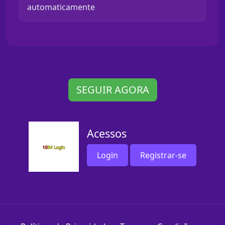
automaticamente
SEGUIR AGORA
Acessos
Login
Registrar-se