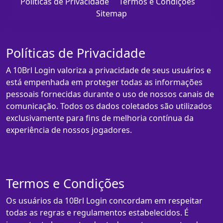
Políticas de Privacidade
Termos e Condições
Sitemap
Políticas de Privacidade
A 10Brl Login valoriza a privacidade de seus usuários e
está empenhada em proteger todas as informações
pessoais fornecidas durante o uso de nossos canais de
comunicação. Todos os dados coletados são utilizados
exclusivamente para fins de melhoria contínua da
experiência de nossos jogadores.
Termos e Condições
Os usuários da 10Brl Login concordam em respeitar
todas as regras e regulamentos estabelecidos. É