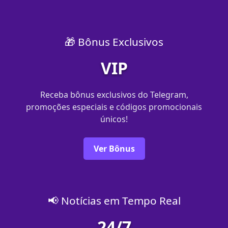
🎁 Bônus Exclusivos
VIP
Receba bônus exclusivos do Telegram,
promoções especiais e códigos promocionais
únicos!
Ver Bônus
📢 Notícias em Tempo Real
24/7