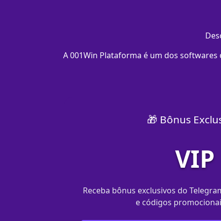
Des
A 001Win Plataforma é um dos softwares d
🎁 Bônus Exclu
VIP
Receba bônus exclusivos do Telegra
e códigos promocionai