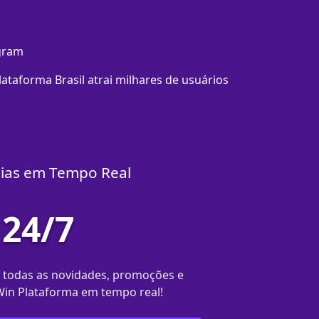
gram
taforma Brasil atrai milhares de usuários
cias em Tempo Real
24/7
e todas as novidades, promoções e
in Plataforma em tempo real!