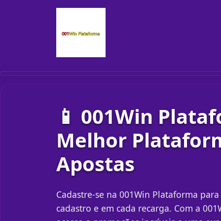
📱 001Win Plata
Melhor Platafor
Apostas
Cadastre-se na 001Win Plataforma par
cadastro e em cada recarga. Com a 001