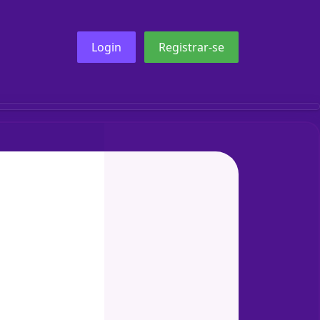
Login
Registrar-se