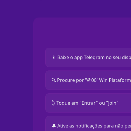
📱 Baixe o app Telegram no seu disp
🔍 Procure por "@001Win Plataforma
👆 Toque em "Entrar" ou "Join"
🔔 Ative as notificações para não p